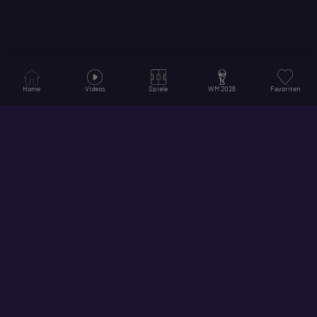
Home
Videos
Spiele
WM 2026
Favoriten
© 2026
Hol dir unsere App für ein noch besseres Erlebnis!