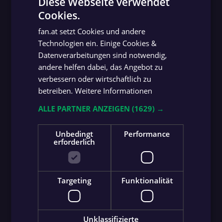
Diese Webseite verwendet
Cookies.
GERMAN
fan.at setzt Cookies und andere
GERMAN
Technologien ein. Einige Cookies &
Datenverarbeitungen sind notwendig,
andere helfen dabei, das Angebot zu
verbessern oder wirtschaftlich zu
arrow_downward
MEHR VIDEOS
betreiben.
Weitere Informationen
ALLE PARTNER ANZEIGEN
(1629) →
Unbedingt
Performance
erforderlich
Targeting
Funktionalität
Unklassifizierte